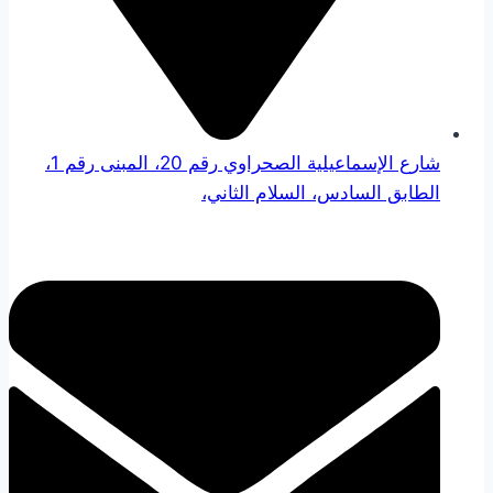
شارع الإسماعيلية الصحراوي رقم 20، المبنى رقم 1،
الطابق السادس، السلام الثاني،